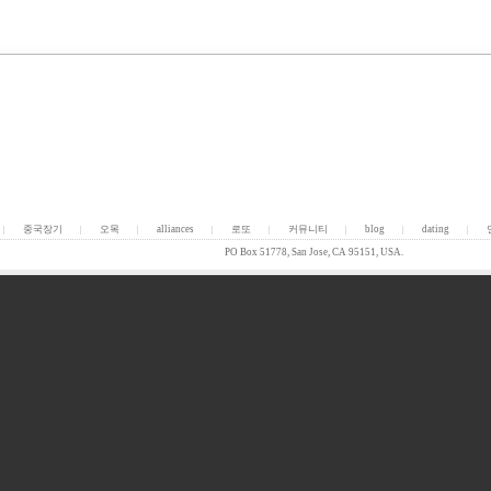
중국장기
오목
alliances
로또
커뮤니티
blog
dating
|
|
|
|
|
|
|
|
PO Box 51778, San Jose, CA 95151, USA.