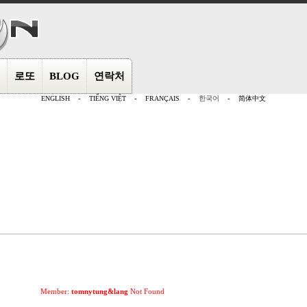
로또
BLOG
연락처
ENGLISH
-
TIẾNG VIỆT
-
FRANÇAIS
-
한국어
-
简体中文
Member:
tomnytung&lang
Not Found